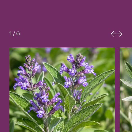
inoltre alla regolazione dell’attività
ormonale e aiuta a ridurre stanchezza e
affaticamento.
1
/
6