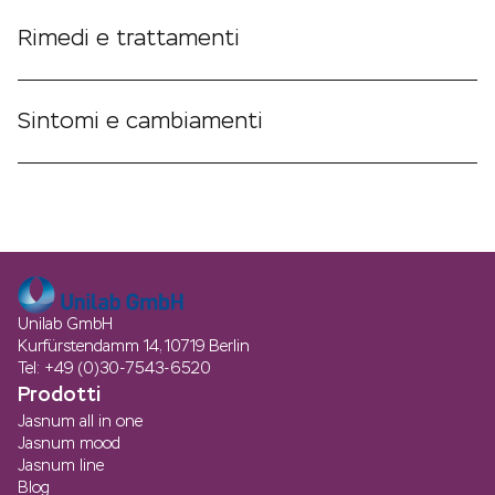
Rimedi e trattamenti
Sintomi e cambiamenti
Unilab GmbH
Kurfürstendamm 14, 10719 Berlin
Tel: +49 (0)30-7543-6520
Prodotti
Jasnum all in one
Jasnum mood
Jasnum line
Blog