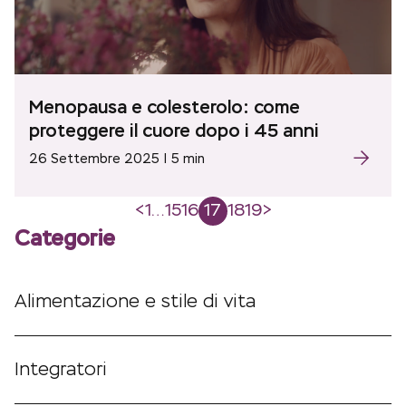
Menopausa e colesterolo: come
proteggere il cuore dopo i 45 anni
26 Settembre 2025 | 5 min
Paginazione
<
1
…
15
16
17
18
19
>
Categorie
degli
articoli
Alimentazione e stile di vita
Integratori