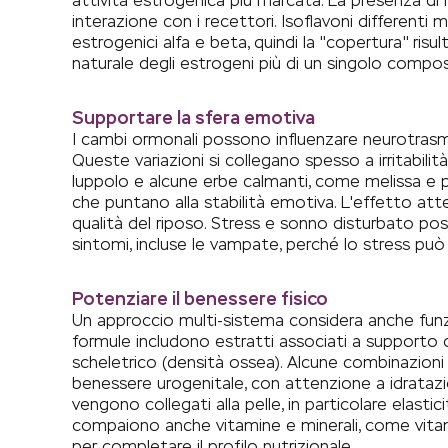
attività estrogenica più marcata. La presenza di 
interazione con i recettori. Isoflavoni differenti 
estrogenici alfa e beta, quindi la "copertura" risul
naturale degli estrogeni più di un singolo compos
Supportare la sfera emotiva
I cambi ormonali possono influenzare neurotras
Queste variazioni si collegano spesso a irritabilità
luppolo e alcune erbe calmanti, come melissa e p
che puntano alla stabilità emotiva. L'effetto at
qualità del riposo. Stress e sonno disturbato p
sintomi, incluse le vampate, perché lo stress pu
Potenziare il benessere fisico
Un approccio multi-sistema considera anche funzio
formule includono estratti associati a supporto 
scheletrico (densità ossea). Alcune combinazioni 
benessere urogenitale, con attenzione a idratazio
vengono collegati alla pelle, in particolare elast
compaiono anche vitamine e minerali, come vitam