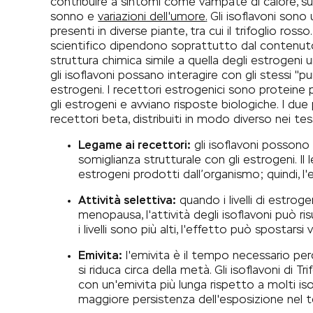
contribuire a sintomi come vampate di calore, s
sonno e
variazioni dell'umore
.
Gli isoflavoni sono 
presenti in diverse piante, tra cui il trifoglio ros
scientifico dipendono soprattutto dal contenuto d
struttura chimica simile a quella degli estrogeni
gli isoflavoni possano interagire con gli stessi "pun
estrogeni. I recettori estrogenici sono proteine 
gli estrogeni e avviano risposte biologiche. I due p
recettori beta, distribuiti in modo diverso nei tes
Legame ai recettori:
gli isoflavoni possono l
somiglianza strutturale con gli estrogeni. Il
estrogeni prodotti dall’organismo; quindi, 
Attività selettiva:
quando i livelli di estrog
menopausa, l'attività degli isoflavoni può ri
i livelli sono più alti, l'effetto può spostar
Emivita:
l'emivita è il tempo necessario per
si riduca circa della metà. Gli isoflavoni di
con un'emivita più lunga rispetto a molti iso
maggiore persistenza dell'esposizione nel 