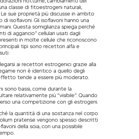
udorazioni notturne, cambiamenti del
una classe di fitoestrogeni naturali,
so. Le sue proprietà più discusse in ambito
i isoflavoni. Gli isoflavoni hanno una
 umani. Questa somiglianza spiega perché
ti di aggancio" cellulari usati dagli
presenti in molte cellule che riconoscono
rincipali tipi sono recettori alfa e
suti:
egarsi ai recettori estrogenici grazie alla
 legame non è identico a quello degli
l'effetto tende a essere più moderato.
eni sono bassi, come durante la
sultare relativamente più "visibile". Quando
si verso una competizione con gli estrogeni.
ché la quantità di una sostanza nel corpo
 Trifolium pratense vengono spesso descritti
flavoni della soia, con una possibile
tempo.