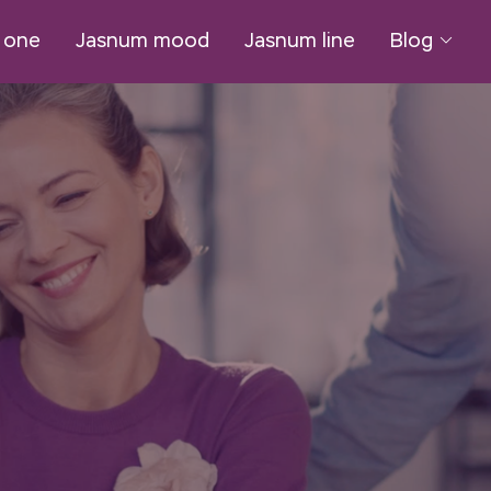
n one
Jasnum mood
Jasnum line
Blog
Tutti gli a
Alimentazi
Integrato
Rimedi e 
Sintomi 