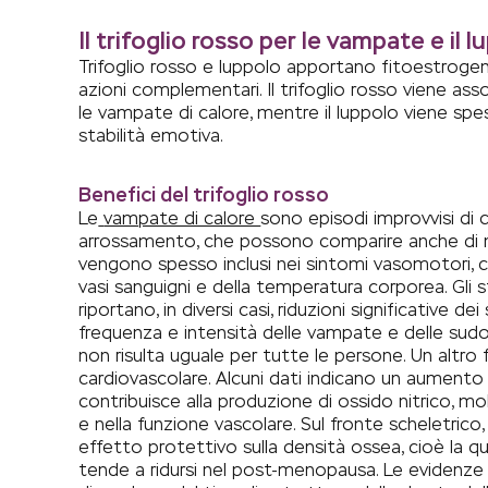
Il trifoglio rosso per le vampate e il l
Trifoglio rosso e luppolo apportano fitoestroge
azioni complementari. Il trifoglio rosso viene as
le vampate di calore, mentre il luppolo viene sp
stabilità emotiva.
Benefici del trifoglio rosso
Le
vampate di calore
sono episodi improvvisi di
arrossamento, che possono comparire anche di not
vengono spesso inclusi nei sintomi vasomotori, ci
vasi sanguigni e della temperatura corporea. Gli st
riportano, in diversi casi, riduzioni significative 
frequenza e intensità delle vampate e delle sudor
non risulta uguale per tutte le persone. Un altro f
cardiovascolare. Alcuni dati indicano un aumento
contribuisce alla produzione di ossido nitrico, mo
e nella funzione vascolare. Sul fronte scheletrico
effetto protettivo sulla densità ossea, cioè la qu
tende a ridursi nel post-menopausa. Le evidenze 