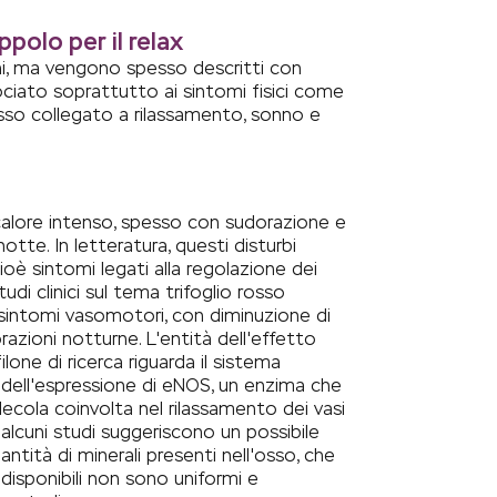
uppolo per il relax
ni, ma vengono spesso descritti con
sociato soprattutto ai sintomi fisici come
esso collegato a rilassamento, sonno e
 calore intenso, spesso con sudorazione e
te. In letteratura, questi disturbi
oè sintomi legati alla regolazione dei
udi clinici sul tema trifoglio rosso
dei sintomi vasomotori, con diminuzione di
azioni notturne. L'entità dell'effetto
ilone di ricerca riguarda il sistema
 dell'espressione di eNOS, un enzima che
lecola coinvolta nel rilassamento dei vasi
, alcuni studi suggeriscono un possibile
antità di minerali presenti nell'osso, che
disponibili non sono uniformi e