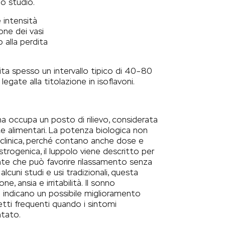
lo studio.
 intensità
one dei vasi
 alla perdita
cita spesso un intervallo tipico di 40–80
egate alla titolazione in isoflavoni.
enina occupa un posto di rilievo, considerata
nte alimentari. La potenza biologica non
clinica, perché contano anche dose e
trogenica, il luppolo viene descritto per
nte che può favorire rilassamento senza
cuni studi e usi tradizionali, questa
e, ansia e irritabilità. Il sonno
 indicano un possibile miglioramento
petti frequenti quando i sintomi
tato.