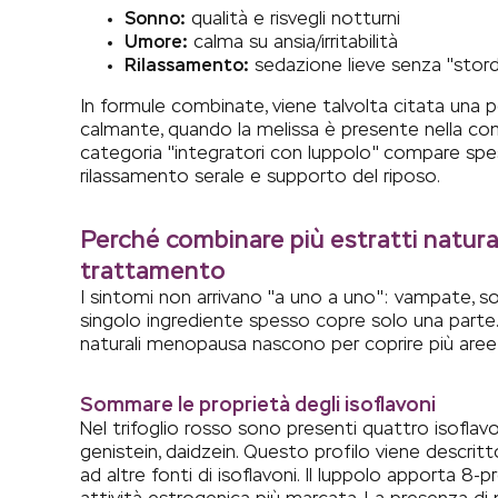
Sonno:
qualità e risvegli notturni
Umore:
calma su ansia/irritabilità
Rilassamento:
sedazione lieve senza "stor
In formule combinate, viene talvolta citata una po
calmante, quando la melissa è presente nella co
categoria "
integratori con luppolo
" compare spes
rilassamento serale e supporto del riposo.
Perché combinare più estratti natural
trattamento
I sintomi non arrivano "a uno a uno": vampate, so
singolo ingrediente spesso copre solo una parte.
naturali menopausa nascono per coprire più aree
Sommare le proprietà degli isoflavoni
Nel trifoglio rosso sono presenti quattro isoflavo
genistein, daidzein. Questo profilo viene descritt
ad altre fonti di isoflavoni. Il luppolo apporta 8-