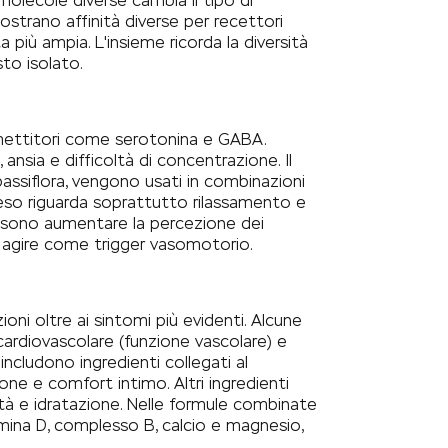
molecole diverse cambia il tipo di
mostrano affinità diverse per recettori
ta più ampia. L'insieme ricorda la diversità
to isolato.
mettitori come serotonina e GABA.
, ansia e difficoltà di concentrazione. Il
assiflora, vengono usati in combinazioni
teso riguarda soprattutto rilassamento e
ossono aumentare la percezione dei
ò agire come trigger vasomotorio.
ni oltre ai sintomi più evidenti. Alcune
cardiovascolare (funzione vascolare) e
includono ingredienti collegati al
ne e comfort intimo. Altri ingredienti
icità e idratazione. Nelle formule combinate
ina D, complesso B, calcio e magnesio,