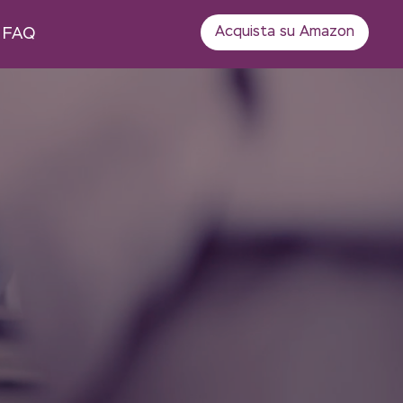
Acquista su Amazon
FAQ
rticoli
one e stile di vita
ri
trattamenti
e cambiamenti