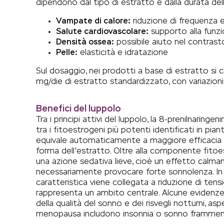
dipendono dal tipo di estratto e dalla durata del
Vampate di calore:
riduzione di frequenza e
Salute cardiovascolare:
supporto alla funzi
Densità ossea:
possibile aiuto nel contrasto
Pelle:
elasticità e idratazione
Sul dosaggio, nei prodotti a base di estratto si 
mg/die di estratto standardizzato, con variazioni l
Benefici del luppolo
Tra i principi attivi del luppolo, la 8-prenilnaring
tra i fitoestrogeni più potenti identificati in pia
equivale automaticamente a maggiore efficacia 
forma dell'estratto. Oltre alla componente fitoes
una azione sedativa lieve, cioè un effetto calma
necessariamente provocare forte sonnolenza. In al
caratteristica viene collegata a riduzione di tension
rappresenta un ambito centrale. Alcune evidenze
della qualità del sonno e dei risvegli notturni, as
menopausa includono insonnia o sonno frammen